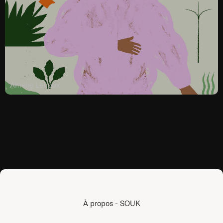
Amélie Lehoux
1
2
3
À propos - SOUK