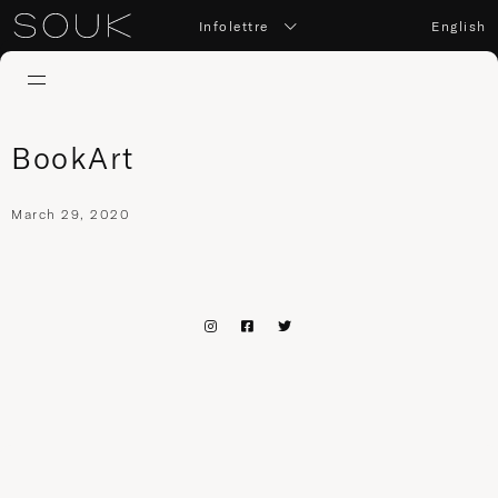
Infolettre
English
BookArt
March 29, 2020