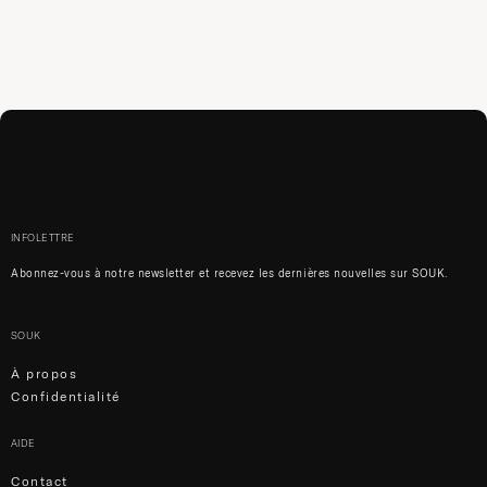
INFOLETTRE
Abonnez-vous à notre newsletter et recevez les dernières nouvelles sur SOUK.
SOUK
À propos
Confidentialité
AIDE
Contact