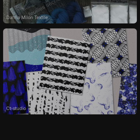
Dahlia Milon Textile
Ct•studio
1
2
3