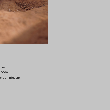
n est
(2009).
es qui infusent