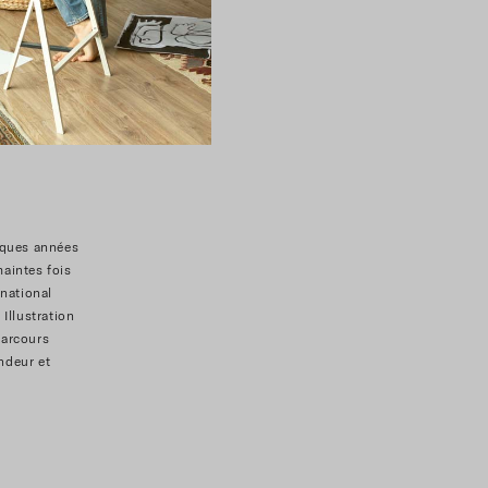
elques années
maintes fois
rnational
Illustration
parcours
andeur et