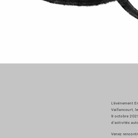
L’événement En
Vaillancourt, l
9 octobre 2021
d’activités aut
Venez rencontr