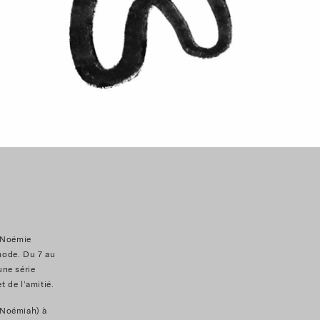
t Noémie
 mode. Du 7 au
une série
t de l’amitié.
(Noémiah) à