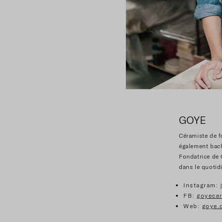
GOYE
Céramiste de 
également bach
Fondatrice de G
dans le quotid
Instagram:
FB:
goyece
Web:
goye.