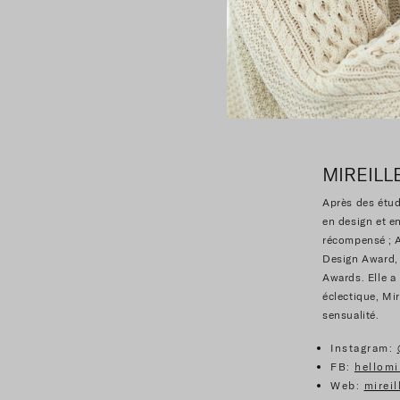
MIREILL
Après des étud
en design et en
récompensé ; A
Design Award, 
Awards. Elle a
éclectique, Mir
sensualité.
Instagram:
FB:
hellomi
Web:
mireil