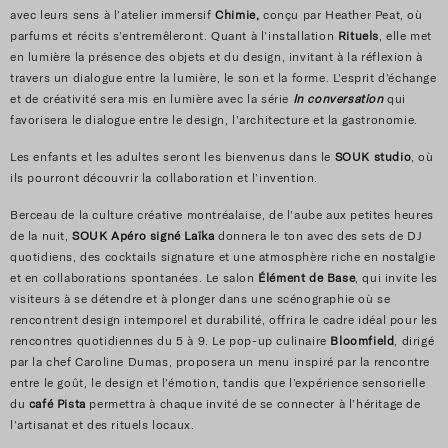
avec leurs sens à l’atelier immersif
Chimie,
conçu par
Heather Peat
, où
parfums et récits s’entremêleront. Quant à l’installation
Rituels
, elle met
en lumière la présence des objets et du design, invitant à la réflexion à
travers un dialogue entre la lumière, le son et la forme. L’esprit d’échange
et de créativité sera mis en lumière avec la série
In conversation
qui
favorisera le dialogue entre le design, l’architecture et la gastronomie.
Les enfants et les adultes seront les bienvenus dans le
SOUK studio
, où
ils pourront découvrir la collaboration et l’invention.
Berceau de la culture créative montréalaise, de l’aube aux petites heures
de la nuit,
SOUK Apéro signé Laïka
donnera le ton avec des sets de DJ
quotidiens, des cocktails signature et une atmosphère riche en nostalgie
et en collaborations spontanées. Le salon
Élément de Base
, qui invite les
visiteurs à se détendre et à plonger dans une scénographie où se
rencontrent design intemporel et durabilité, offrira le cadre idéal pour les
rencontres quotidiennes du 5 à 9. Le pop-up culinaire
Bloomfield
, dirigé
par la chef Caroline Dumas, proposera un menu inspiré par la rencontre
entre le goût, le design et l’émotion, tandis que l’expérience sensorielle
du
café Pista
permettra à chaque invité de se connecter à l’héritage de
l’artisanat et des rituels locaux.