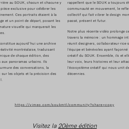
rrière au SOUK, chacun et chacune y
rappellent que le SOUK a toujours é
pièce exclusive pour célébrer les
communauté en mouvement, le reflet
énement. Ces portraits étaient à la
collectif qui fait vibrer le design mon
e et un point de départ, posant les
passé, présent et futur.
nature visuelle qui marquerait les
Notre plus récente vidéo prolonge c
es.
travers la mémoire : un hommage int
onstitue aujourd’hui une archive
réunit designers, collaborateur·rice
réativité montréalaise, traduisant
l’équipe et bénévoles ayant façonné 
nique de chaque édition, des
créatif du SOUK. Ensemble, ils et el
es aux panoramas urbains. Ils
leur voix, leurs histoires et leur att
murmure des conversations, la
l’écosystème créatif qui nous unit 
 sur les objets et la précision des
décennies.
l.
https://vimeo.com/soukmtl/community?share=copy
Visitez la
20ème édition