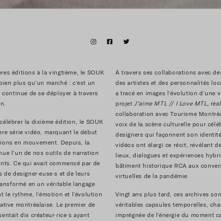
res éditions à la vingtième, le SOUK
À travers ses collaborations avec de
 bien plus qu’un marché : c’est un
des artistes et des personnalités lo
i continue de se déployer à travers
a tracé en images l’évolution d’une vi
on.
projet
J’aime
MTL // I Love MTL,
réa
collaboration avec Tourisme Montréa
célébrer la dixième édition, le SOUK
voix de la scène culturelle pour célé
ère série vidéo, marquant le début
designers qui façonnent son identité
tions en mouvement. Depuis, la
vidéos ont élargi ce récit, révélant 
nue l’un de nos outils de narration
lieux, dialogues et expériences hybr
ants. Ce qui avait commencé par de
bâtiment historique RCA aux conver
s de designer·euse·s et de leurs
virtuelles de la pandémie.
transformé en un véritable langage
t le rythme, l’émotion et l’évolution
Vingt ans plus tard, ces archives so
éative montréalaise. Le premier de
véritables capsules temporelles, ch
entait dix créateur·rice·s ayant
imprégnée de l’énergie du moment ca