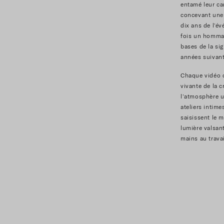
entamé leur ca
concevant une 
dix ans de l’év
fois un hommag
bases de la sig
années suivant
Chaque vidéo c
vivante de la c
l’atmosphère u
ateliers intim
saisissent le 
lumière valsant
mains au travai