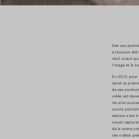
Des ses premiè
a toujours été
récit vivant qu
l’image et le s
En 2013, pour 
lancé sa premi
de ses produc
vidéo est deve
les plus puiss
courts portrait
ateliers s’est 
visuel capturan
de la scène cr
ces vidéo
s
prés