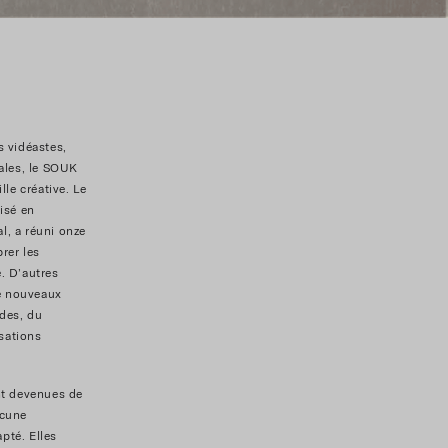
s vidéastes,
cales, le SOUK
lle créative. Le
lisé en
l, a réuni onze
brer les
. D’autres
de nouveaux
ides, du
sations
nt devenues de
acune
pté. Elles