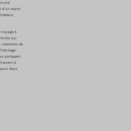
té une
 d’un esprit
tréalais,
e voyage à
imiste qui
·s, membres de
l’héritage
les partagent
achement à
depuis deux