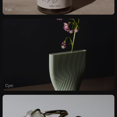
Fos
Cyrc