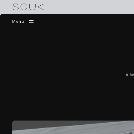
Menu
18iè