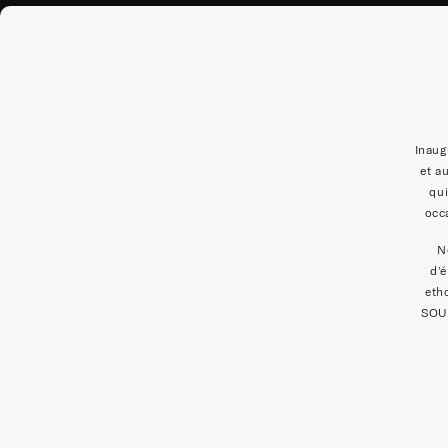
Inaug
et a
qui
occ
N
d’
eth
SOUK